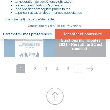
ACTUALITÉ
Le programme du
Secours Catholique
dans les CCAS
25/02/2026
PRISE DE POSITION
ACTUALITÉ
Élections municipales
2026 - Hérault, le SC est
candidat !
Pagination
Page
1
Page
2
Page
3
Page
4
Page
5
…
courante