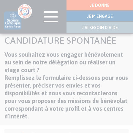
Menu
JE DONNE
latérale
JE M'ENGAGE
J'AI BESOIN D'AIDE
Aller
CANDIDATURE SPONTANÉE
au
contenu
Chapo
Vous souhaitez vous engager bénévolement
principal
au sein de notre délégation ou réaliser un
stage court ?
Remplissez le formulaire ci-dessous pour vous
présenter, préciser vos envies et vos
disponibilités et nous vous recontacterons
pour vous proposer des missions de bénévolat
correspondant à votre profil et à vos centres
d’intérêt.
Formulaire