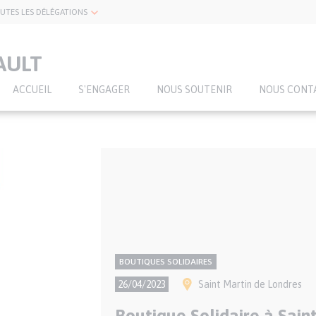
UTES LES DÉLÉGATIONS
AULT
ACCUEIL
S'ENGAGER
NOUS SOUTENIR
NOUS CONT
CONTENU
Thème
BOUTIQUES SOLIDAIRES
NATIONAL
Ville(s)
26/04/2023
Saint Martin de Londres
Boutique Solidaire à Sain