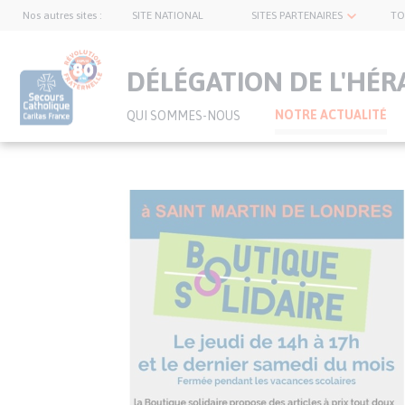
Nos autres sites :
SITE NATIONAL
SITES PARTENAIRES
TO
topnavbar
DÉLÉGATION DE L'HÉR
NOTRE ACTUALITÉ
QUI SOMMES-NOUS
Visuel
Aller
principal
au
de
contenu
l’article
principal