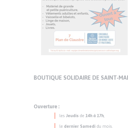
Texte
Paragraphes
de
BOUTIQUE SOLIDAIRE DE SAINT-MA
contenu
Ouverture :
les
Jeudis
de
14h à 17h
,
le
dernier Samedi
du mois.