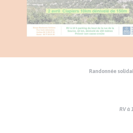
Randonnée solidair
Texte
Paragraphes
de
contenu
RV
à