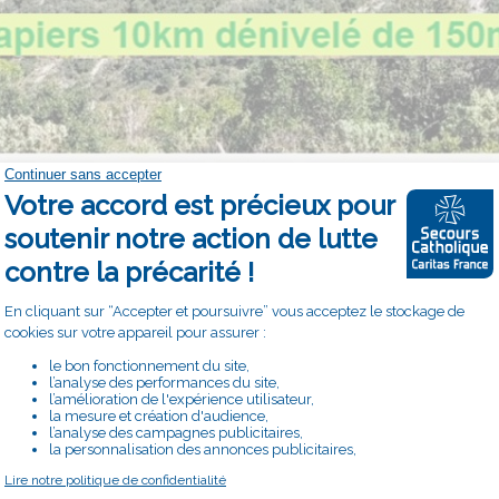
ando de 10 km et 150 m de dénivelé.
Prévoir son casse-croûte.