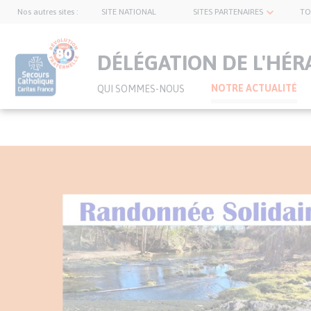
Nos autres sites :
SITE NATIONAL
SITES PARTENAIRES
TO
topnavbar
DÉLÉGATION DE L'HÉR
NOTRE ACTUALITÉ
QUI SOMMES-NOUS
Visuel
Aller
principal
au
de
contenu
l’article
principal