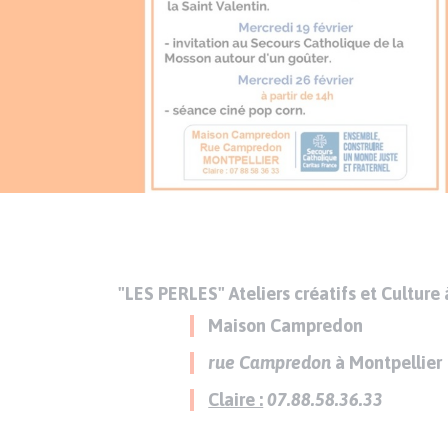
Texte
Paragraphes
de
contenu
"LES PERLES"
Ateliers créatifs et Culture 
Maison Campredon
rue Campredon
à Montpellier
Claire :
07.88.58.36.33