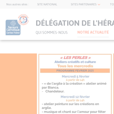
Nos autres sites :
SITE NATIONAL
SITES PARTENAIRES
TO
topnavbar
DÉLÉGATION DE L'HÉR
NOTRE ACTUALITÉ
QUI SOMMES-NOUS
Visuel
Aller
principal
au
de
contenu
l’article
principal