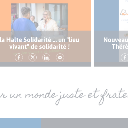
la Halte Solidarité ... un "lieu
Nouveaux
vivant" de solidarité !
Thérè