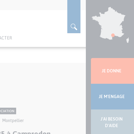
ACTER
Menu
latérale
JE DONNE
JE M'ENGAGE
OCIATION
J'AI BESOIN
Ville(s)
Montpellier
D'AIDE
025 à Campredon