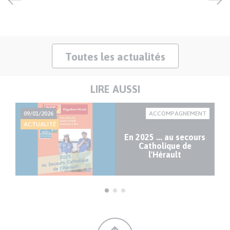
Toutes les actualités
LIRE AUSSI
RE
09/01/2026
ACCOMPAGNEMENT
21
ACTUALITÉ
AC
En 2025 ... au secours
ur
Catholique de
l'Hérault