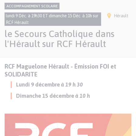
CONTENU
Thème
ACCOMPAGNEMENT SCOLAIRE
NATIONAL
Ville(s)
lundi 9 Déc. à 19h30 ET dimanche 15 Déc. à 10h sur
Hérault
RCF Hérault
le Secours Catholique dans
l'Hérault sur RCF Hérault
Texte
RCF Maguelone Hérault - Émission FOI et
Paragraphes
de
SOLIDARITE
contenu
Lundi 9 décembre
à 19 h 30
Dimanche 15 décembre
à 10 h