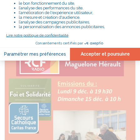
Intervenants :
Jean-Marie
(président départemental)
Anne-Sophie
(déléguée départementale)