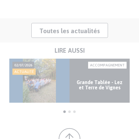
Toutes les actualités
LIRE AUSSI
IAL
02/07/2026
ACCOMPAGNEMENT
14
ACTUALITÉ
AC
à
Grande Tablée - Lez
de
et Terre de Vignes