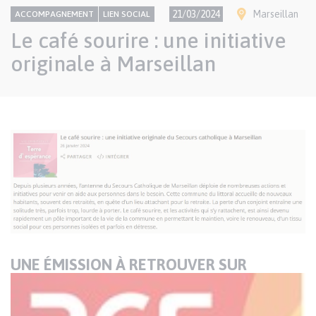
CONTENU
Thème
Ville(s)
21/03/2024
Marseillan
ACCOMPAGNEMENT
LIEN SOCIAL
NATIONAL
Le café sourire : une initiative
originale à Marseillan
Texte
Paragraphes
de
contenu
UNE ÉMISSION À RETROUVER SUR