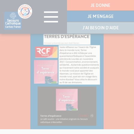
Menu
JE DONNE
latérale
JE M'ENGAGE
J'AI BESOIN D'AIDE
Visuel
Aller
principal
au
de
contenu
l’article
principal