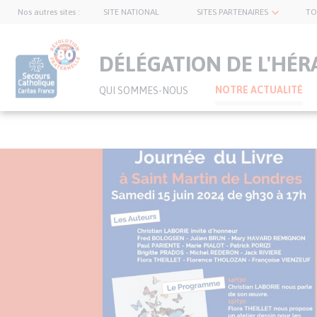
Nos autres sites :
SITE NATIONAL
SITES PARTENAIRES
TO
topnavbar
DÉLÉGATION DE L'HÉR
NOTRE ACTUALITÉ
QUI SOMMES-NOUS
Visuel
Aller
principal
au
de
contenu
l’article
principal