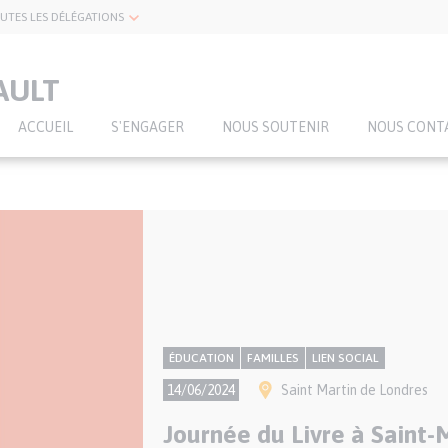
UTES LES DÉLÉGATIONS
AULT
ACCUEIL
S'ENGAGER
NOUS SOUTENIR
NOUS CONT
CONTENU
Thème
ÉDUCATION
FAMILLES
LIEN SOCIAL
NATIONAL
Ville(s)
14/06/2024
Saint Martin de Londres
Journée du Livre à Saint-