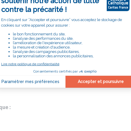
ique
: