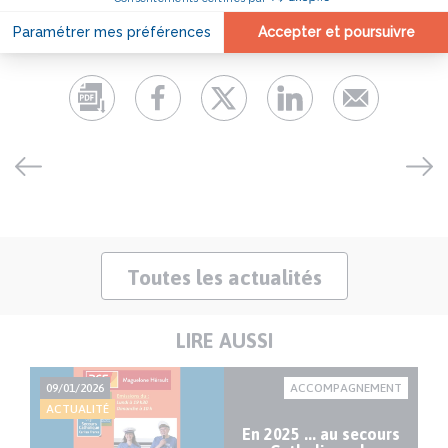
Toutes les actualités
LIRE AUSSI
NT
09/01/2026
ACCOMPAGNEMENT
11
ACTUALITÉ
AC
En 2025 ... au secours
ue