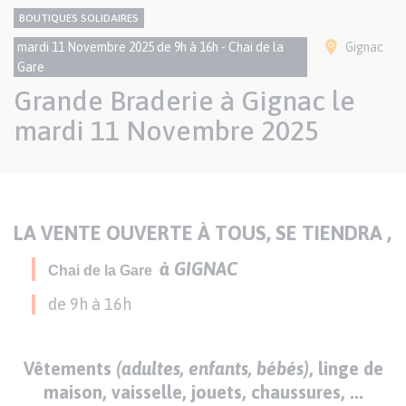
CONTENU
Thème
BOUTIQUES SOLIDAIRES
NATIONAL
Ville(s)
mardi 11 Novembre 2025 de 9h à 16h - Chai de la
Gignac
Gare
Grande Braderie à Gignac le
mardi 11 Novembre 2025
Texte
Paragraphes
de
LA VENTE
OUVERTE À TOUS
, SE TIENDRA ,
contenu
à GIGNAC
Chai de la Gare
de 9h à 16h
Vêtements
(adultes, enfants, bébés)
, linge de
maison, vaisselle, jouets, chaussures, ...