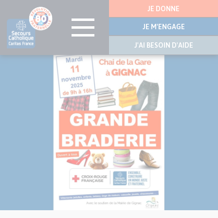
Menu
JE DONNE
latérale
JE M'ENGAGE
J'AI BESOIN D'AIDE
Visuel
Aller
principal
au
de
contenu
l’article
principal